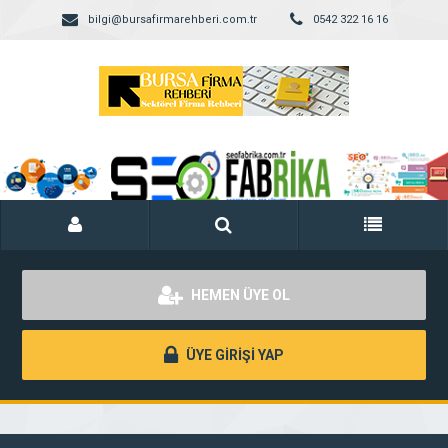
bilgi@bursafirmarehberi.com.tr
0542 322 16 16
HEMEN ÜYE OL
ÜYE GİRİŞİ YAP