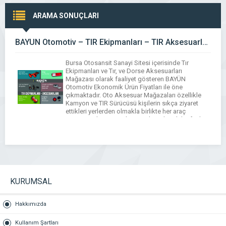
ARAMA SONUÇLARI
BAYÜN Otomotiv – TIR Ekipmanları – TIR Aksesuarları Mağazası
Bursa Otosansit Sanayi Sitesi içerisinde Tır
Ekipmanları ve Tır, ve Dorse Aksesuarları
Mağazası olarak faaliyet gösteren BAYÜN
Otomotiv Ekonomik Ürün Fiyatları ile öne
çıkmaktadır. Oto Aksesuar Mağazaları özellikle
Kamyon ve TIR Sürücüsü kişilerin sıkça ziyaret
ettikleri yerlerden olmakla birlikte her araç
sürücüsü deyim yerideyse evlerinden daha fazla
vakit geçirdikleri araçlarının sorunsuz ve konforlu
olmasını istemektedir. […]
KURUMSAL
Hakkımızda
Kullanım Şartları