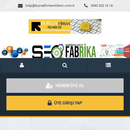
bilgi@bursafirmarehberi.com.tr
0542 322 16 16
HEMEN ÜYE OL
ÜYE GİRİŞİ YAP