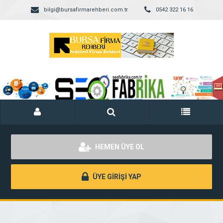
bilgi@bursafirmarehberi.com.tr
0542 322 16 16
HEMEN ÜYE OL
ÜYE GİRİŞİ YAP