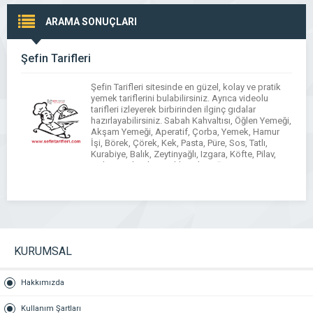
ARAMA SONUÇLARI
Şefin Tarifleri
Şefin Tarifleri sitesinde en güzel, kolay ve pratik
yemek tariflerini bulabilirsiniz. Ayrıca videolu
tarifleri izleyerek birbirinden ilginç gıdalar
hazırlayabilirsiniz. Sabah Kahvaltısı, Öğlen Yemeği,
Akşam Yemeği, Aperatif, Çorba, Yemek, Hamur
İşi, Börek, Çörek, Kek, Pasta, Püre, Sos, Tatlı,
Kurabiye, Balık, Zeytinyağlı, Izgara, Köfte, Pilav,
Dolma, Sebzeli, Tavukle, Etli, Poğaça, Meze, Püre
Tarifleri, Yemek Tarifleri ihtiyaçlarınız için […]
KURUMSAL
Hakkımızda
Kullanım Şartları