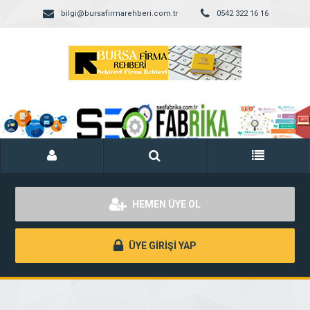
bilgi@bursafirmarehberi.com.tr
0542 322 16 16
HEMEN ÜYE OL
ÜYE GİRİŞİ YAP